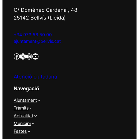
C/ Domènec Cardenal, 48
25142 Bellvís (Lleida)
+34 973 56 50 00
ajuntament@bellvis.cat
https://www.facebook.com/AjBellvisArcs/?locale=es_ES
Twitter/X
Instagram
YouTube
Atenció ciutadana
Navegació
Ajuntament
Tràmits
Actualitat
Municipi
Festes