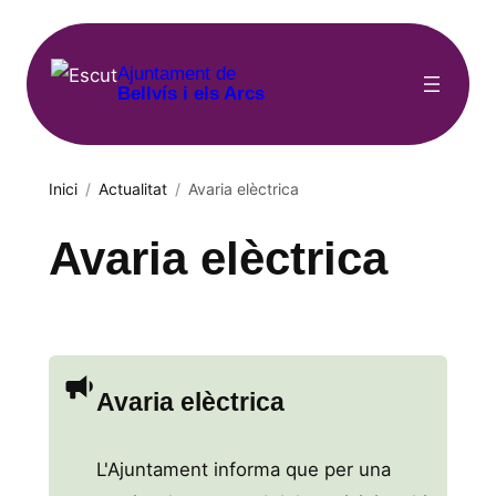
Vés
al
Ajuntament de
contingut
Bellvís i els Arcs
Inici
/
Actualitat
/
Avaria elèctrica
Avaria elèctrica
Avaria elèctrica
L'Ajuntament informa que per una