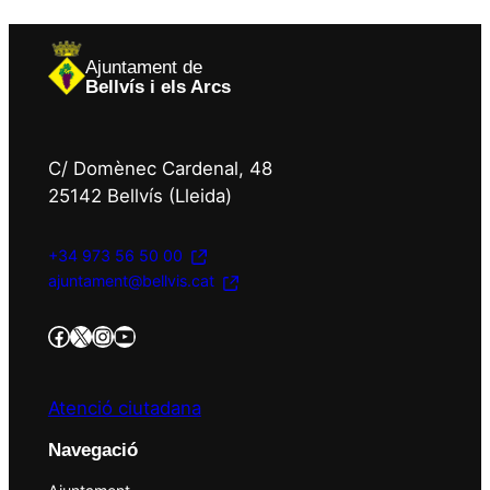
Ajuntament de
Bellvís i els Arcs
C/ Domènec Cardenal, 48
25142 Bellvís (Lleida)
+34 973 56 50 00
ajuntament@bellvis.cat
https://www.facebook.com/AjBellvisArcs/?locale=es_ES
Twitter/X
Instagram
YouTube
Atenció ciutadana
Navegació