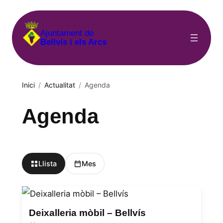
Vés
al
Ajuntament de
contingut
Bellvís i els Arcs
Inici
/
Actualitat
/
Agenda
Agenda
Llista
Mes
Deixalleria mòbil – Bellvís