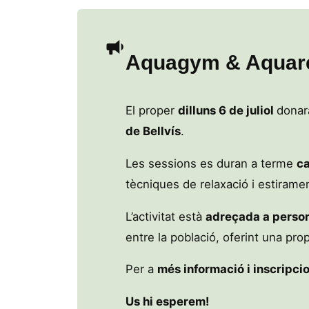
Aquagym & Aquar
El proper
dilluns 6 de juliol
donarà
de Bellvís
.
Les sessions es duran a terme
ca
tècniques de relaxació i estiramen
L’activitat està
adreçada a person
entre la població, oferint una pro
Per a
més informació i inscripci
Us hi esperem!