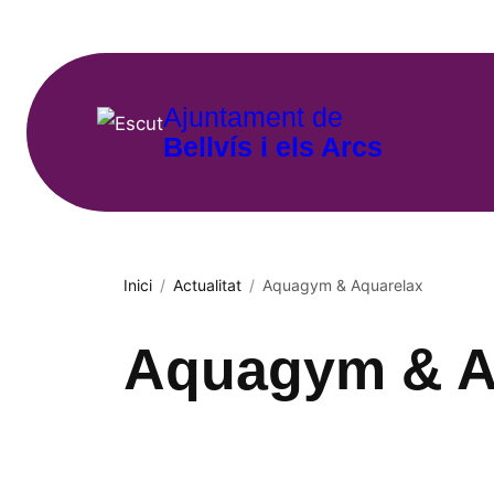
Vés
al
contingut
Ajuntament de
Bellvís i els Arcs
Inici
/
Actualitat
/
Aquagym & Aquarelax
Aquagym & A