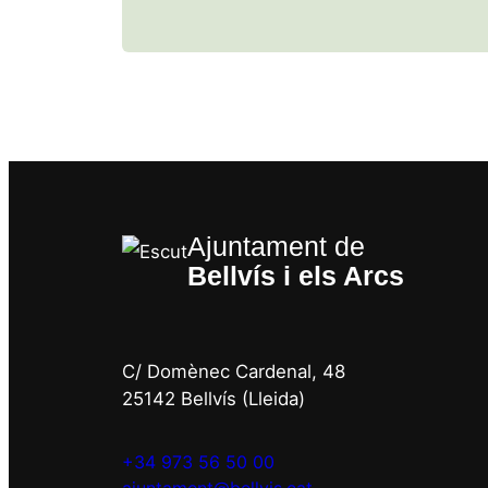
Ajuntament de
Bellvís i els Arcs
C/ Domènec Cardenal, 48
25142 Bellvís (Lleida)
+34 973 56 50 00
ajuntament@bellvis.cat