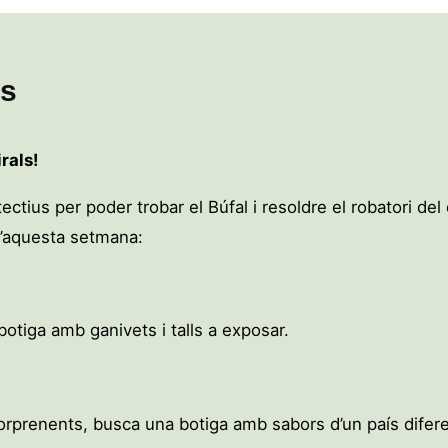
ls
rals!
ectius per poder trobar el Búfal i resoldre el robatori del
d’aquesta setmana:
 botiga amb ganivets i talls a exposar.
 sorprenents, busca una botiga amb sabors d’un país difere