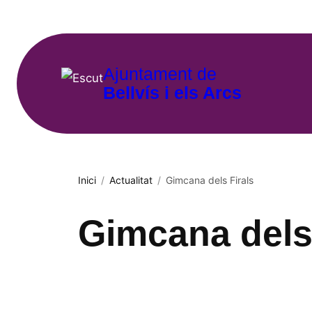
Vés
al
contingut
Ajuntament de
Bellvís i els Arcs
Inici
/
Actualitat
/
Gimcana dels Firals
Gimcana dels 