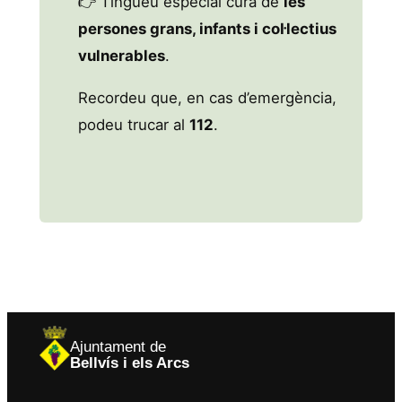
👉 Tingueu especial cura de
les
persones grans, infants i col·lectius
vulnerables
.
Recordeu que, en cas d’emergència,
podeu trucar al
112
.
Ajuntament de
Bellvís i els Arcs