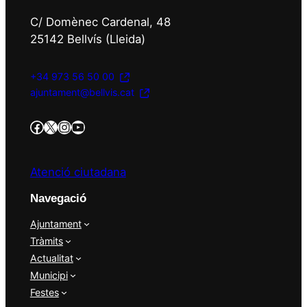
C/ Domènec Cardenal, 48
25142 Bellvís (Lleida)
+34 973 56 50 00
ajuntament@bellvis.cat
https://www.facebook.com/AjBellvisArcs/?locale=es_ES
Twitter/X
Instagram
YouTube
Atenció ciutadana
Navegació
Ajuntament
Tràmits
Actualitat
Municipi
Festes