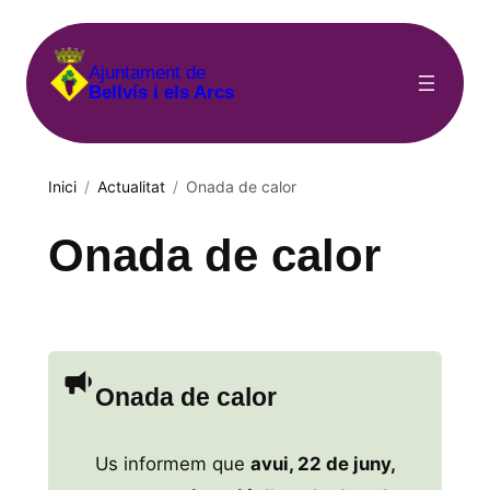
Vés
al
Ajuntament de
contingut
Bellvís i els Arcs
Inici
/
Actualitat
/
Onada de calor
Onada de calor
Onada de calor
Us informem que
avui, 22 de juny,