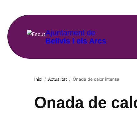
Vés
al
contingut
Ajuntament de
Bellvís i els Arcs
Inici
/
Actualitat
/
Onada de calor intensa
Onada de cal