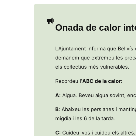
Onada de calor in
L'Ajuntament informa que Bellvís 
demanem que extremeu les precauc
els col·lectius més vulnerables.
Recordeu l'
ABC de la calor
:
A
: Aigua. Beveu aigua sovint, en
B
: Abaixeu les persianes i manting
migdia i les 6 de la tarda.
C
: Cuideu-vos i cuideu els altre