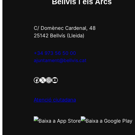
Bellvís i els Arcs
C/ Domènec Cardenal, 48
25142 Bellvís (Lleida)
+34 973 56 50 00
ajuntament@bellvis.cat
https://www.facebook.com/AjBellvisArcs/?locale=es_ES
Twitter/X
Instagram
YouTube
Atenció ciutadana