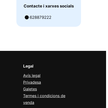
Contacte i xarxes socials
628879222
Legal
Avís legal
Privadesa
Galetes
Termes i condicions de
venda