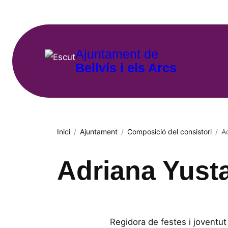
Vés
al
contingut
Ajuntament de
Bellvís i els Arcs
Inici
/
Ajuntament
/
Composició del consistori
/
A
Adriana Yusta
Regidora de festes i joventut