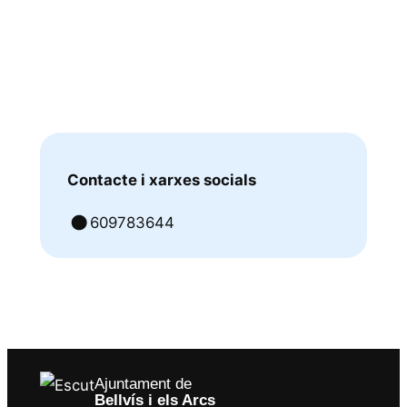
Contacte i xarxes socials
609783644
Ajuntament de
Bellvís i els Arcs