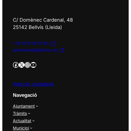
C/ Domènec Cardenal, 48
25142 Bellvís (Lleida)
+34 973 56 50 00
ajuntament@bellvis.cat
https://www.facebook.com/AjBellvisArcs/?locale=es_ES
Twitter/X
Instagram
YouTube
Atenció ciutadana
Navegació
Ajuntament
Tràmits
Actualitat
Municipi