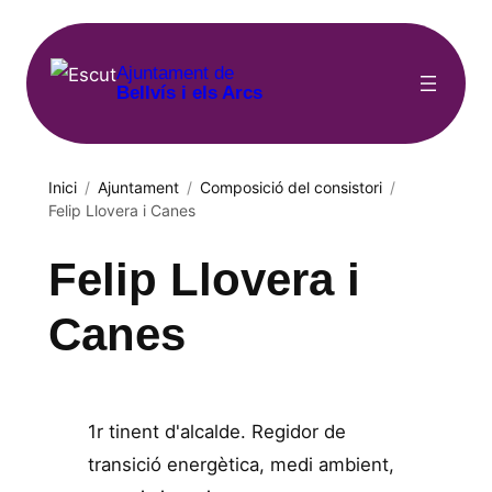
Vés
al
Ajuntament de
contingut
Bellvís i els Arcs
Inici
/
Ajuntament
/
Composició del consistori
/
Felip Llovera i Canes
Felip Llovera i
Canes
1r tinent d'alcalde. Regidor de
transició energètica, medi ambient,