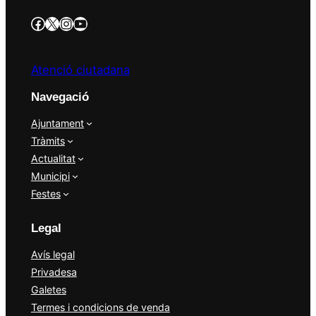
https://www.facebook.com/AjBellvisArcs/?locale=es_ES
Twitter/X
Instagram
YouTube
Atenció ciutadana
Navegació
Ajuntament
Tràmits
Actualitat
Municipi
Festes
Legal
Avís legal
Privadesa
Galetes
Termes i condicions de venda