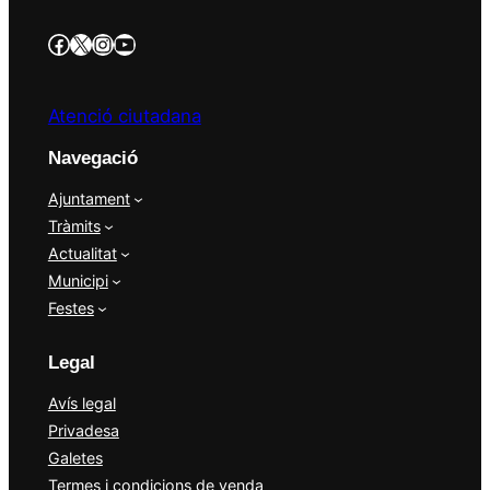
https://www.facebook.com/AjBellvisArcs/?locale=es_ES
Twitter/X
Instagram
YouTube
Atenció ciutadana
Navegació
Ajuntament
Tràmits
Actualitat
Municipi
Festes
Legal
Avís legal
Privadesa
Galetes
Termes i condicions de venda