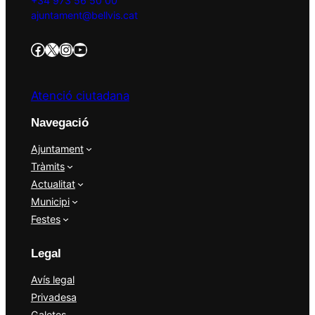
+34 973 56 50 00
ajuntament@bellvis.cat
https://www.facebook.com/AjBellvisArcs/?locale=es_ES
Twitter/X
Instagram
YouTube
Atenció ciutadana
Navegació
Ajuntament
Tràmits
Actualitat
Municipi
Festes
Legal
Avís legal
Privadesa
Galetes