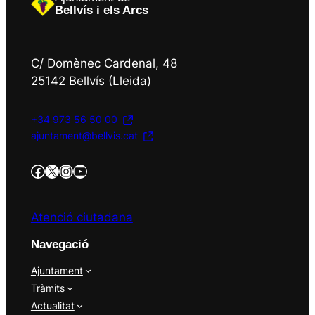
Bellvís i els Arcs
C/ Domènec Cardenal, 48
25142 Bellvís (Lleida)
+34 973 56 50 00
ajuntament@bellvis.cat
https://www.facebook.com/AjBellvisArcs/?locale=es_ES
Twitter/X
Instagram
YouTube
Atenció ciutadana
Navegació
Ajuntament
Tràmits
Actualitat