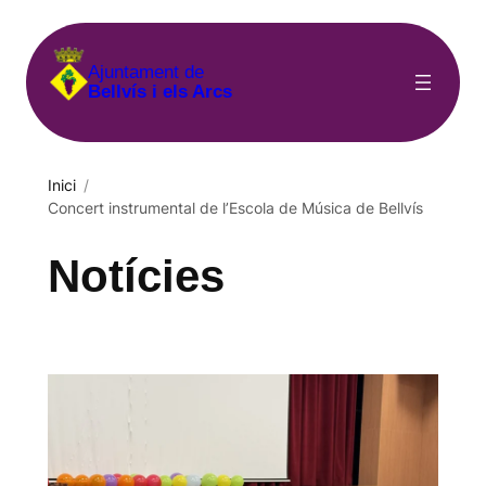
Vés
al
Ajuntament de
contingut
Bellvís i els Arcs
Inici
/
Concert instrumental de l’Escola de Música de Bellvís
Notícies