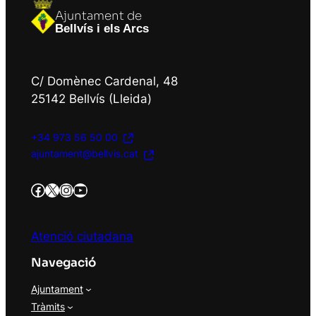
Ajuntament de
Bellvís i els Arcs
C/ Domènec Cardenal, 48
25142 Bellvís (Lleida)
+34 973 56 50 00
ajuntament@bellvis.cat
https://www.facebook.com/AjBellvisArcs/?locale=es_ES
Twitter/X
Instagram
YouTube
Atenció ciutadana
Navegació
Ajuntament
Tràmits