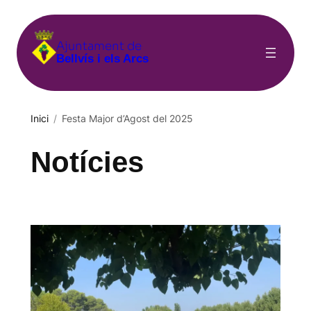
Vés
al
Ajuntament de
contingut
Bellvís i els Arcs
Inici
/
Festa Major d’Agost del 2025
Notícies