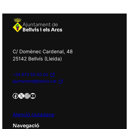
Ajuntament de
Bellvís i els Arcs
C/ Domènec Cardenal, 48
25142 Bellvís (Lleida)
+34 973 56 50 00
ajuntament@bellvis.cat
https://www.facebook.com/AjBellvisArcs/?locale=es_ES
Twitter/X
Instagram
YouTube
Atenció ciutadana
Navegació