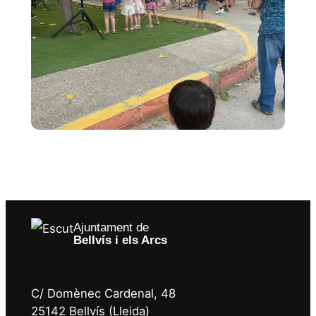
Ajuntament de
Bellvís i els Arcs
C/ Domènec Cardenal, 48
25142 Bellvís (Lleida)