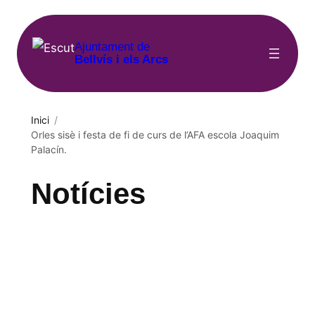
Vés
al
Ajuntament de
contingut
Bellvís i els Arcs
Inici
/
Orles sisè i festa de fi de curs de l’AFA escola Joaquim
Palacín.
Notícies