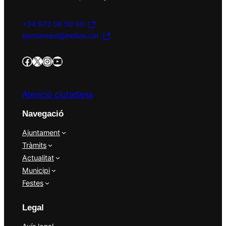
+34 973 56 50 00
ajuntament@bellvis.cat
https://www.facebook.com/AjBellvisArcs/?locale=es_ES
Twitter/X
Instagram
YouTube
Atenció ciutadana
Navegació
Ajuntament
Tràmits
Actualitat
Municipi
Festes
Legal