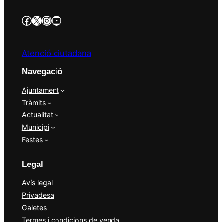
https://www.facebook.com/AjBellvisArcs/?locale=es_ES
Twitter/X
Instagram
YouTube
Atenció ciutadana
Navegació
Ajuntament
Tràmits
Actualitat
Municipi
Festes
Legal
Avís legal
Privadesa
Galetes
Termes i condicions de venda