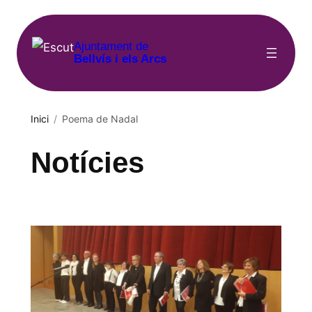
Vés
al
Ajuntament de
contingut
Bellvís i els Arcs
Inici
/
Poema de Nadal
Notícies