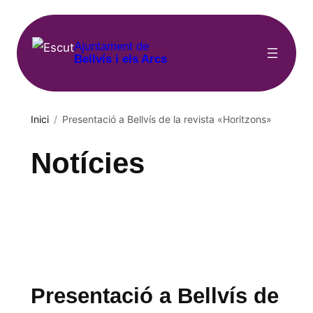
Vés
al
Ajuntament de
contingut
Bellvís i els Arcs
Inici
/
Presentació a Bellvís de la revista «Horitzons»
Notícies
Presentació a Bellvís de