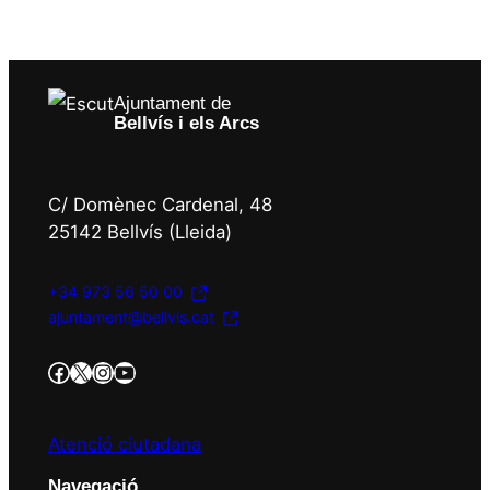
Ajuntament de
Bellvís i els Arcs
C/ Domènec Cardenal, 48
25142 Bellvís (Lleida)
+34 973 56 50 00
ajuntament@bellvis.cat
https://www.facebook.com/AjBellvisArcs/?locale=es_ES
Twitter/X
Instagram
YouTube
Atenció ciutadana
Navegació