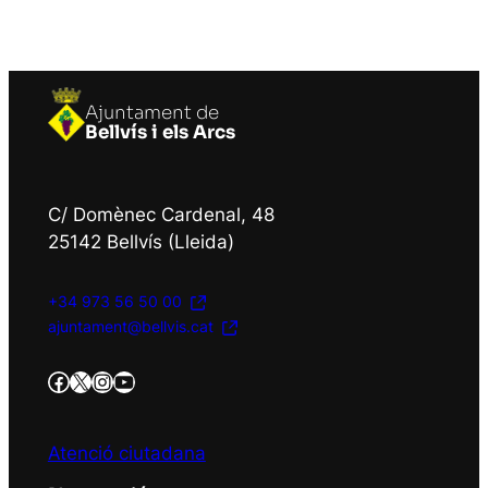
Ajuntament de
Bellvís i els Arcs
C/ Domènec Cardenal, 48
25142 Bellvís (Lleida)
+34 973 56 50 00
ajuntament@bellvis.cat
https://www.facebook.com/AjBellvisArcs/?locale=es_ES
Twitter/X
Instagram
YouTube
Atenció ciutadana