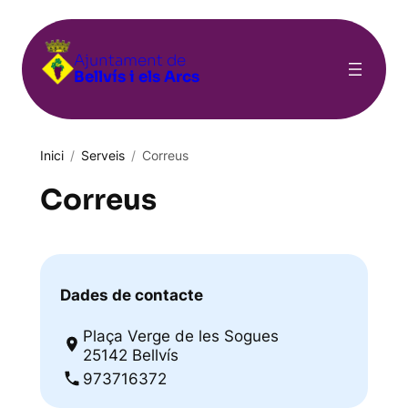
Vés
al
Ajuntament de
contingut
Bellvís i els Arcs
Inici
/
Serveis
/
Correus
Correus
Dades de contacte
Plaça Verge de les Sogues
25142 Bellvís
973716372