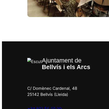
Ajuntament de
Bellvís i els Arcs
C/ Domènec Cardenal, 48
25142 Bellvís (Lleida)
+34 973 56 50 00