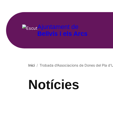
Vés
al
contingut
Ajuntament de
Bellvís i els Arcs
Inici
/
Trobada d’Associacions de Dones del Pla d’U
Notícies